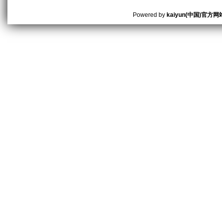
Powered by
kaiyun(中国)官方网站