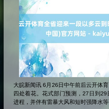
大皖新闻讯 6月26日中午前后云开体
四处着花。花式部门预测，27日到2
进程，并伴有雷暴大风和短时强降水等