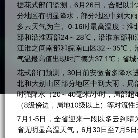
据花式部门监测，6月26日，合肥以
分地区有明显降水，部分地区中到大雨
多云天气为主。0-16时最高温度：淮
部和沿淮西部24～28℃，沿淮东部和
江淮之间南部和皖南山区32～35℃，
气温最高值出现时广德为37.1℃；省城合
花式部门预测，30日前安徽省多降水进
北和大别山区部分地区中到大雨，局部
时强降水（20～40毫米/小时，局部超
（8级傍边，局地10级以上）等对流性
7月1-5日，全省迎来一段以多云到晴
省无明显高温天气，6月30日至7月5