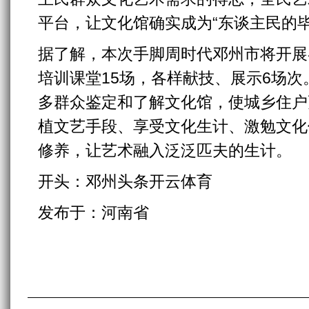
平台，让文化馆确实成为“东谈主民的
据了解，本次手脚周时代邓州市将开展
培训课堂15场，各样献技、展示6场
多群众鉴定和了解文化馆，使城乡住户
植文艺手段、享受文化生计、激勉文化
修养，让艺术融入泛泛匹夫的生计。
开头：邓州头条开云体育
发布于：河南省