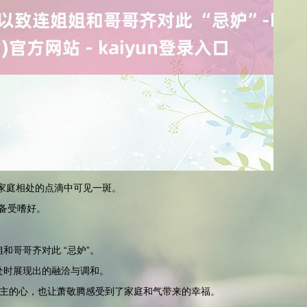
从家庭相处的点滴中可见一斑。
般备受嗜好。
和哥哥齐对此 “忌妒”。
相处时展现出的融洽与调和。
主的心，也让萧敬腾感受到了家庭和气带来的幸福。