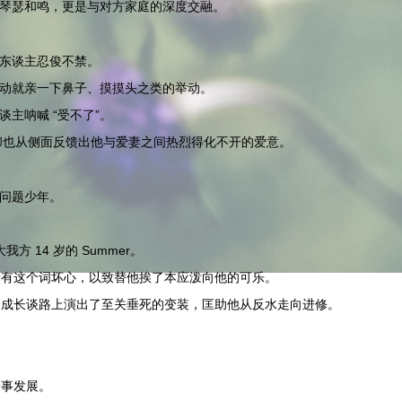
琴瑟和鸣，更是与对方家庭的深度交融。
东谈主忍俊不禁。
不动就亲一下鼻子、摸摸头之类的举动。
主呐喊 “受不了”。
，却也从侧面反馈出他与爱妻之间热烈得化不开的爱意。
问题少年。
 14 岁的 Summer。
下所有这个词坏心，以致替他挨了本应泼向他的可乐。
他的成长谈路上演出了至关垂死的变装，匡助他从反水走向进修。
管事发展。