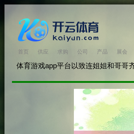
首页
供应
求购
公司
产品
展会
体育游戏app平台以致连姐姐和哥哥齐对此 “