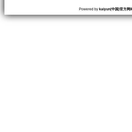
Powered by
kaiyun(中国)官方网站