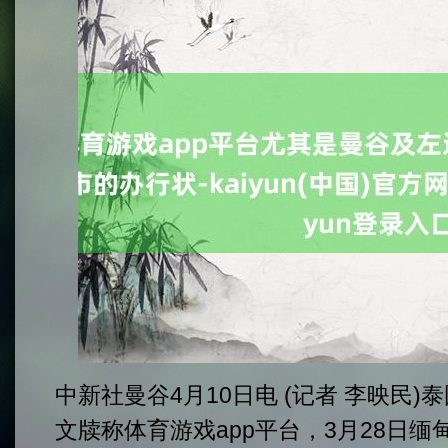
中新社曼谷4月10日电 (记者 李映民)
文牍称体育游戏app平台，3月28日