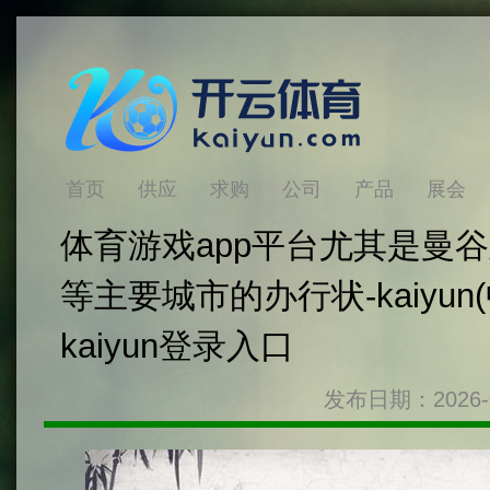
首页
供应
求购
公司
产品
展会
体育游戏app平台尤其是曼
等主要城市的办行状-kaiyun
kaiyun登录入口
发布日期：2026-